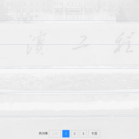
共26条
上页
1
2
3
下页